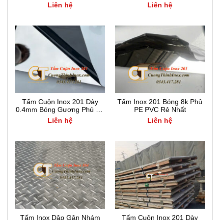
PE PVC
PE PVC
Liên hệ
Liên hệ
Tấm Cuộn Inox 201 Dày
Tấm Inox 201 Bóng 8k Phủ
0.4mm Bóng Gương Phủ PE
PE PVC Rẻ Nhất
PVC
Liên hệ
Liên hệ
Tấm Inox Dập Gân Nhám
Tấm Cuộn Inox 201 Dày