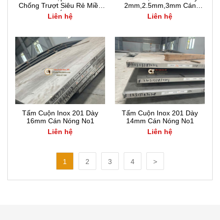
Chống Trượt Siêu Rẻ Miền
2mm,2.5mm,3mm Cán
Bắc
Nóng No1
Liên hệ
Liên hệ
Tấm Cuộn Inox 201 Dày
Tấm Cuộn Inox 201 Dày
16mm Cán Nóng No1
14mm Cán Nóng No1
Liên hệ
Liên hệ
1
2
3
4
>