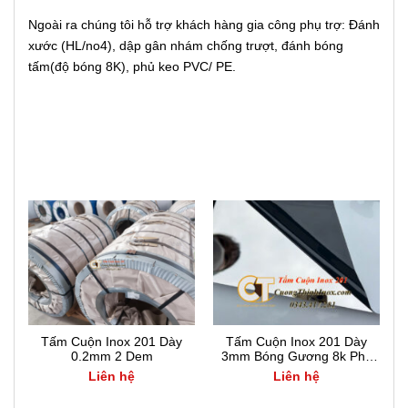
Ngoài ra chúng tôi hỗ trợ khách hàng gia công phụ trợ: Đánh
xước (HL/no4), dập gân nhám chống trượt, đánh bóng
tấm(độ bóng 8K), phủ keo PVC/ PE.
Tấm Cuộn Inox 201 Dày
Tấm Cuộn Inox 201 Dày
0.2mm 2 Dem
3mm Bóng Gương 8k Phủ
PE PVC
Liên hệ
Liên hệ