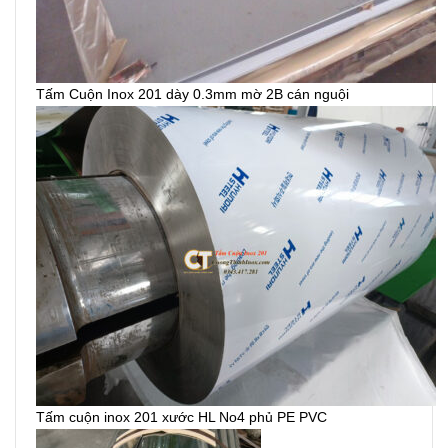
Tấm Cuộn Inox 201 dày 0.3mm mờ 2B cán nguội
Tấm cuộn inox 201 xước HL No4 phủ PE PVC