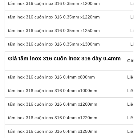
tấm inox 316 cuộn inox 316 0.35mm x1200mm
Liê
tấm inox 316 cuộn inox 316 0.3mm x1570mm
Liên 
tấm inox 316 cuộn inox 316 0.35mm x1220mm
Liê
tấm inox 316 cuộn inox 316 0.35mm x1250mm
Liê
tấm inox 316 cuộn inox 316 0.35mm x1300mm
Liê
tấm inox 316 cuộn inox 316 0.35mm x1350mm
Liê
Giá tấm inox 316 cuộn inox 316 dày 0.4mm
Giá b
tấm inox 316 cuộn inox 316 0.35mm x1400mm
Liê
tấm inox 316 cuộn inox 316 0.4mm x800mm
Liên 
tấm inox 316 cuộn inox 316 0.35mm x1450mm
Liê
tấm inox 316 cuộn inox 316 0.4mm x1000mm
Liên 
tấm inox 316 cuộn inox 316 0.35mm x1500mm
Liê
tấm inox 316 cuộn inox 316 0.4mm x1200mm
Liên 
tấm inox 316 cuộn inox 316 0.35mm x1550mm
Liê
tấm inox 316 cuộn inox 316 0.4mm x1220mm
Liên 
tấm inox 316 cuộn inox 316 0.35mm x1570mm
Liê
tấm inox 316 cuộn inox 316 0.4mm x1250mm
Liên 