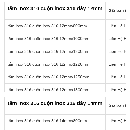
tấm inox 316 cuộn inox 316 10mmx1350mm
Liên Hệ Hot
tấm inox 316 cuộn inox 316 dày 12mm
Giá bán (k
tấm inox 316 cuộn inox 316 10mmx1400mm
Liên Hệ Hot
tấm inox 316 cuộn inox 316 12mmx800mm
Liên Hệ Hot
tấm inox 316 cuộn inox 316 10mmx1450mm
Liên Hệ Hot
tấm inox 316 cuộn inox 316 12mmx1000mm
Liên Hệ Hot
tấm inox 316 cuộn inox 316 10mmx1500mm
Liên Hệ Hot
tấm inox 316 cuộn inox 316 12mmx1200mm
Liên Hệ Hot
tấm inox 316 cuộn inox 316 10mmx1550mm
Liên Hệ Hot
tấm inox 316 cuộn inox 316 12mmx1220mm
Liên Hệ Hot
tấm inox 316 cuộn inox 316 10mmx1570mm
Liên Hệ Hot
tấm inox 316 cuộn inox 316 12mmx1250mm
Liên Hệ Hot
tấm inox 316 cuộn inox 316 12mmx1300mm
Liên Hệ Hot
tấm inox 316 cuộn inox 316 12mmx1350mm
Liên Hệ Hot
tấm inox 316 cuộn inox 316 dày 14mm
Giá bán (k
tấm inox 316 cuộn inox 316 12mmx1400mm
Liên Hệ Hot
tấm inox 316 cuộn inox 316 14mmx800mm
Liên Hệ Hot
tấm inox 316 cuộn inox 316 12mmx1450mm
Liên Hệ Hot