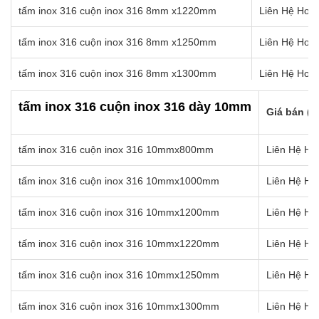
tấm inox 316 cuộn inox 316 8mm x1220mm
Liên Hệ Hotl
tấm inox 316 cuộn inox 316 8mm x1250mm
Liên Hệ Hotl
tấm inox 316 cuộn inox 316 8mm x1300mm
Liên Hệ Hotl
tấm inox 316 cuộn inox 316 8mm x1350mm
Liên Hệ Hotl
tấm inox 316 cuộn inox 316 dày 10mm
Giá bán (k
tấm inox 316 cuộn inox 316 8mm x1400mm
Liên Hệ Hotl
tấm inox 316 cuộn inox 316 10mmx800mm
Liên Hệ Hot
tấm inox 316 cuộn inox 316 8mm x1450mm
Liên Hệ Hotl
tấm inox 316 cuộn inox 316 10mmx1000mm
Liên Hệ Hot
tấm inox 316 cuộn inox 316 8mm x1500mm
Liên Hệ Hotl
tấm inox 316 cuộn inox 316 10mmx1200mm
Liên Hệ Hot
tấm inox 316 cuộn inox 316 8mm x1550mm
Liên Hệ Hotl
tấm inox 316 cuộn inox 316 10mmx1220mm
Liên Hệ Hot
tấm inox 316 cuộn inox 316 8mm x1570mm
Liên Hệ Hotl
tấm inox 316 cuộn inox 316 10mmx1250mm
Liên Hệ Hot
tấm inox 316 cuộn inox 316 10mmx1300mm
Liên Hệ Hot