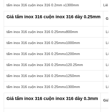
tấm inox 316 cuộn inox 316 0.2mm x1300mm
Liên 
tấm inox 316 cuộn inox 316 0.2mm x1350mm
Liên 
Giá tấm inox 316 cuộn inox 316 dày 0.25mm
Giá
tấm inox 316 cuộn inox 316 0.2mm x1400mm
Liên 
tấm inox 316 cuộn inox 316 0.25mmx800mm
Liê
tấm inox 316 cuộn inox 316 0.2mm x1450mm
Liên 
tấm inox 316 cuộn inox 316 0.25mmx1000mm
Liê
tấm inox 316 cuộn inox 316 0.2mm x1500mm
Liên 
tấm inox 316 cuộn inox 316 0.25mmx1200mm
Liê
tấm inox 316 cuộn inox 316 0.2mm x1550mm
Liên 
tấm inox 316 cuộn inox 316 0.25mmx120.25mm
Liê
tấm inox 316 cuộn inox 316 0.2mm x1570mm
Liên 
tấm inox 316 cuộn inox 316 0.25mmx1250mm
Liê
tấm inox 316 cuộn inox 316 0.25mmx1300mm
Liê
tấm inox 316 cuộn inox 316 0.25mmx1350mm
Liê
Giá tấm inox 316 cuộn inox 316 dày 0.3mm
Giá b
tấm inox 316 cuộn inox 316 0.25mmx1400mm
Liê