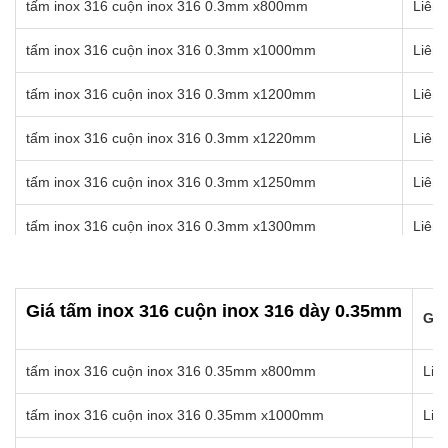
tấm inox 316 cuộn inox 316 0.3mm x800mm
Liên 
tấm inox 316 cuộn inox 316 0.25mmx1450mm
Liê
tấm inox 316 cuộn inox 316 0.3mm x1000mm
Liên 
tấm inox 316 cuộn inox 316 0.25mmx1500mm
Liê
tấm inox 316 cuộn inox 316 0.3mm x1200mm
Liên 
tấm inox 316 cuộn inox 316 0.25mmx1550mm
Liê
tấm inox 316 cuộn inox 316 0.3mm x1220mm
Liên 
tấm inox 316 cuộn inox 316 0.25mmx1570mm
Liê
tấm inox 316 cuộn inox 316 0.3mm x1250mm
Liên 
tấm inox 316 cuộn inox 316 0.3mm x1300mm
Liên 
tấm inox 316 cuộn inox 316 0.3mm x1350mm
Liên 
Giá tấm inox 316 cuộn inox 316 dày 0.35mm
tấm inox 316 cuộn inox 316 0.3mm x1400mm
Liên 
Giá
tấm inox 316 cuộn inox 316 0.3mm x1450mm
Liên 
tấm inox 316 cuộn inox 316 0.35mm x800mm
Liê
tấm inox 316 cuộn inox 316 0.3mm x1500mm
Liên 
tấm inox 316 cuộn inox 316 0.35mm x1000mm
Liê
tấm inox 316 cuộn inox 316 0.3mm x1550mm
Liên 