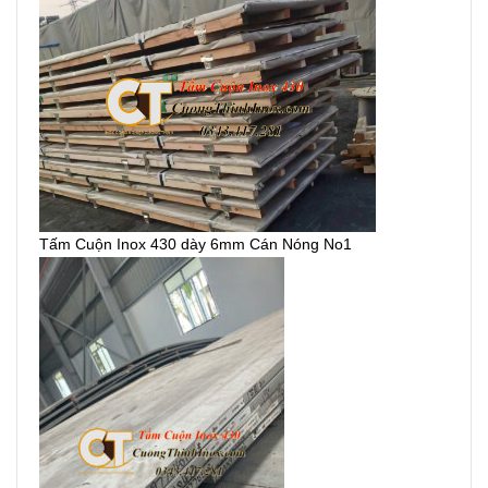
Tấm Cuộn Inox 430 dày 6mm Cán Nóng No1