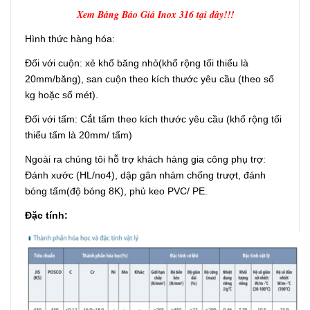
Xem Bảng Báo Giá Inox 316 tại đây!!!
Hình thức hàng hóa:
Đối với cuộn: xẻ khổ băng nhỏ(khổ rộng tối thiểu là
20mm/băng), san cuộn theo kích thước yêu cầu (theo số
kg hoặc số mét).
Đối với tấm: Cắt tấm theo kích thước yêu cầu (khổ rộng tối
thiểu tấm là 20mm/ tấm)
Ngoài ra chúng tôi hỗ trợ khách hàng gia công phụ trợ:
Đánh xước (HL/no4), dập gân nhám chống trượt, đánh
bóng tấm(độ bóng 8K), phủ keo PVC/ PE.
Đặc tính: