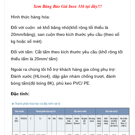
Xem Bảng Báo Giá Inox 316 tại đây!!!
Hình thức hàng hóa:
Đối với cuộn: xẻ khổ băng nhỏ(khổ rộng tối thiểu là
20mm/băng), san cuộn theo kích thước yêu cầu (theo số
kg hoặc số mét).
Đối với tấm: Cắt tấm theo kích thước yêu cầu (khổ rộng tối
thiểu tấm là 20mm/ tấm)
Ngoài ra chúng tôi hỗ trợ khách hàng gia công phụ trợ:
Đánh xước (HL/no4), dập gân nhám chống trượt, đánh
bóng tấm(độ bóng 8K), phủ keo PVC/ PE.
Đặc tính: