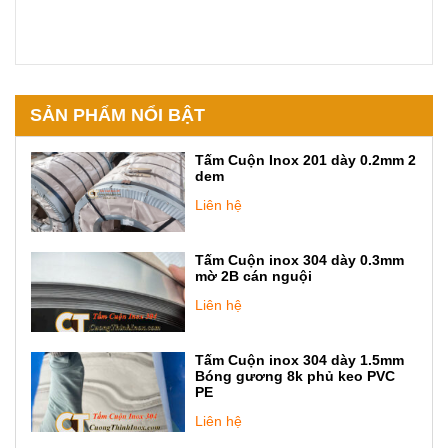
SẢN PHẨM NỔI BẬT
Tấm Cuộn Inox 201 dày 0.2mm 2
dem
Liên hệ
Tấm Cuộn inox 304 dày 0.3mm
mờ 2B cán nguội
Liên hệ
Tấm Cuộn inox 304 dày 1.5mm
Bóng gương 8k phủ keo PVC
PE
Liên hệ