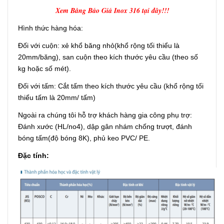
Xem Bảng Báo Giá Inox 316 tại đây!!!
Hình thức hàng hóa:
Đối với cuộn: xẻ khổ băng nhỏ(khổ rộng tối thiểu là
20mm/băng), san cuộn theo kích thước yêu cầu (theo số
kg hoặc số mét).
Đối với tấm: Cắt tấm theo kích thước yêu cầu (khổ rộng tối
thiểu tấm là 20mm/ tấm)
Ngoài ra chúng tôi hỗ trợ khách hàng gia công phụ trợ:
Đánh xước (HL/no4), dập gân nhám chống trượt, đánh
bóng tấm(độ bóng 8K), phủ keo PVC/ PE.
Đặc tính: