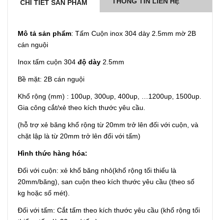
THÔNG TIN LIÊN HỆ
CHI TIẾT SẢN PHẨM
Mô tả sản phẩm
: Tấm Cuộn inox 304 dày 2.5mm mờ 2B
cán nguội
Inox tấm cuộn 304
độ dày
2.5mm
Bề mặt: 2B cán nguội
Khổ rộng (mm) : 100up, 300up, 400up, …1200up, 1500up.
Gia công cắt/xẻ theo kích thước yêu cầu.
(hỗ trợ xẻ băng khổ rộng từ 20mm trở lên đối với cuộn, và
chặt lập là từ 20mm trở lên đối với tấm)
Hình thức hàng hóa:
Đối với cuộn: xẻ khổ băng nhỏ(khổ rộng tối thiểu là
20mm/băng), san cuộn theo kích thước yêu cầu (theo số
kg hoặc số mét).
Đối với tấm: Cắt tấm theo kích thước yêu cầu (khổ rộng tối