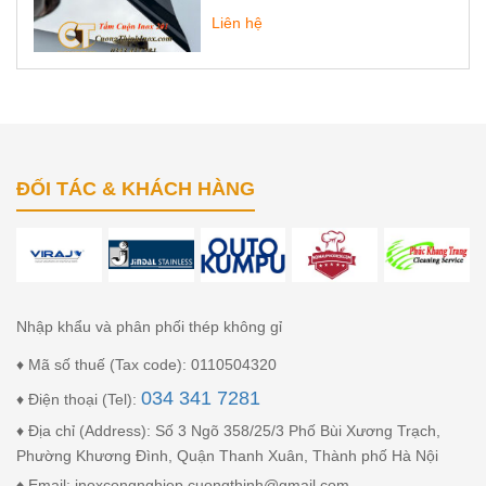
Liên hệ
ĐỐI TÁC & KHÁCH HÀNG
Nhập khẩu và phân phối thép không gỉ
♦ Mã số thuế (Tax code): 0110504320
034 341 7281
♦ Điện thoại (Tel):
♦ Địa chỉ (Address): Số 3 Ngõ 358/25/3 Phố Bùi Xương Trạch,
Phường Khương Đình, Quận Thanh Xuân, Thành phố Hà Nội
♦ Email: inoxcongnghiep.cuongthinh@gmail.com