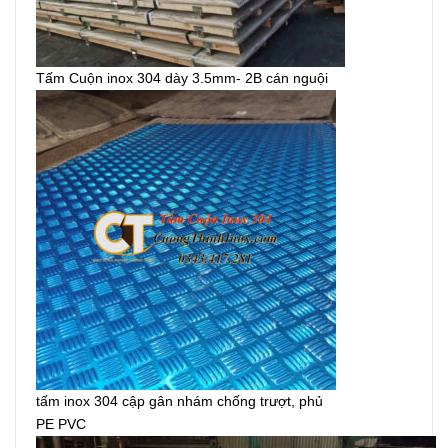
Tấm Cuộn inox 304 dày 3.5mm- 2B cán nguội
tấm inox 304 cập gân nhám chống trượt, phủ
PE PVC