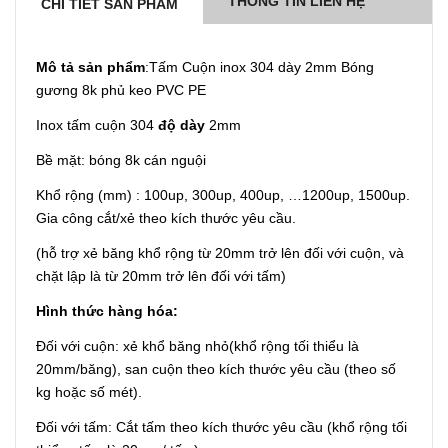
THÔNG TIN LIÊN HỆ
CHI TIẾT SẢN PHẨM
Mô tả sản phẩm
:Tấm Cuộn inox 304 dày 2mm Bóng
gương 8k phủ keo PVC PE
Inox tấm cuộn 304
độ dày
2mm
Bề mặt: bóng 8k cán nguội
Khổ rộng (mm) : 100up, 300up, 400up, …1200up, 1500up.
Gia công cắt/xẻ theo kích thước yêu cầu.
(hỗ trợ xẻ băng khổ rộng từ 20mm trở lên đối với cuộn, và
chặt lập là từ 20mm trở lên đối với tấm)
Hình thức hàng hóa:
Đối với cuộn: xẻ khổ băng nhỏ(khổ rộng tối thiểu là
20mm/băng), san cuộn theo kích thước yêu cầu (theo số
kg hoặc số mét).
Đối với tấm: Cắt tấm theo kích thước yêu cầu (khổ rộng tối