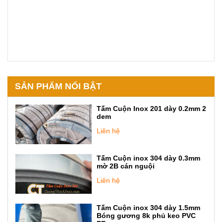
SẢN PHẨM NỔI BẬT
Tấm Cuộn Inox 201 dày 0.2mm 2
dem
Liên hệ
Tấm Cuộn inox 304 dày 0.3mm
mờ 2B cán nguội
Liên hệ
Tấm Cuộn inox 304 dày 1.5mm
Bóng gương 8k phủ keo PVC