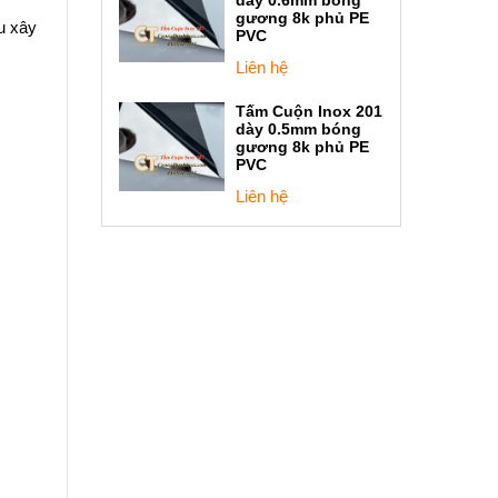
gương 8k phủ PE
u xây
PVC
Liên hệ
Tấm Cuộn Inox 201
dày 0.5mm bóng
gương 8k phủ PE
PVC
Liên hệ