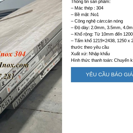
Thông tin sản phẩm:
– Mác thép : 304
– Bề mặt :No1
– Công nghệ cán:cán nóng
– Độ dày: 2.0mm, 3.5mm, 4.0
– Khổ rộng: Từ 10mm đến 1
– Tấm khổ 1219×2438, 1250 x 
thước theo yêu cầu
Xuất xứ: Nhập khẩu
Hình thức thanh toán: Chuyển k
YÊU CẦU BÁO GIÁ