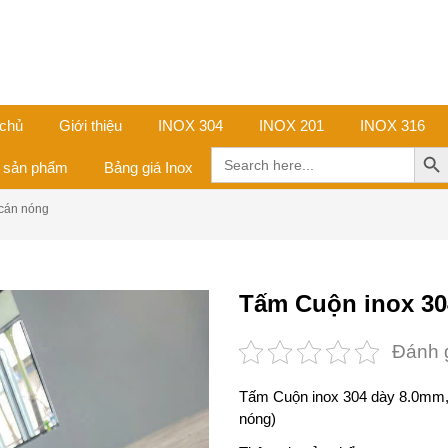
 chủ
Giới thiệu
INOX 304
INOX 201
INOX 316
Search Butt
Search
ả sản phẩm
Bảng giá Inox
for:
cán nóng
Tấm Cuộn inox 3
Đánh 
Tấm Cuộn inox 304 dày 8.0mm
nóng)