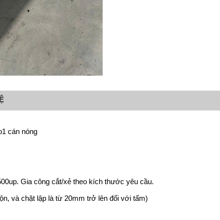
Ệ
o1 cán nóng
00up. Gia công cắt/xẻ theo kích thước yêu cầu.
ộn, và chặt lập là từ 20mm trở lên đối với tấm)