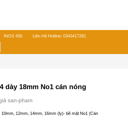
INOX 430
Liên Hệ Hotline: 0343417281
on
04 dày 18mm No1 cán nóng
giá san-pham
, 10mm, 12mm, 14mm, 16mm (ly)- bề mặt No1 (Cán