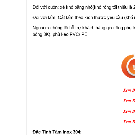
Đối với cuộn: xẻ khổ băng nhỏ(khổ rộng tối thiểu l
Đối với tấm: Cắt tấm theo kích thước yêu cầu (khổ 
Ngoài ra chúng tôi hỗ trợ khách hàng gia công phụ
bóng 8K), phủ keo PVC/ PE.
Xem Bả
Xem Bả
Xem Bả
Xem Bả
Đặc Tính Tấm Inox 304
: