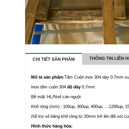
THÔNG TIN LIÊN H
CHI TIẾT SẢN PHẨM
Mô tả sản phẩm
:Tấm Cuộn inox 304 dày 0.7mm x
Inox tấm cuộn 304
độ dày
0.7mm
Bề mặt: HL/No4 cán nguội
Khổ rộng (mm) : 100up, 300up, 400up, …1200up, 15
(hỗ trợ xẻ băng khổ rộng từ 20mm trở lên đối với cu
Hình thức hàng hóa: