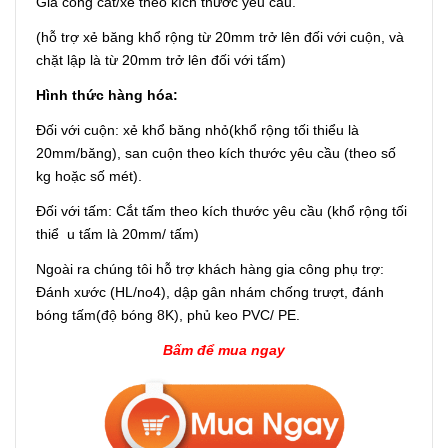
Gia công cắt/xẻ theo kích thước yêu cầu.
(hỗ trợ xẻ băng khổ rộng từ 20mm trở lên đối với cuộn, và
chặt lập là từ 20mm trở lên đối với tấm)
Hình thức hàng hóa:
Đối với cuộn: xẻ khổ băng nhỏ(khổ rộng tối thiểu là
20mm/băng), san cuộn theo kích thước yêu cầu (theo số
kg hoặc số mét).
Đối với tấm: Cắt tấm theo kích thước yêu cầu (khổ rộng tối
thiể u tấm là 20mm/ tấm)
Ngoài ra chúng tôi hỗ trợ khách hàng gia công phụ trợ:
Đánh xước (HL/no4), dập gân nhám chống trượt, đánh
bóng tấm(độ bóng 8K), phủ keo PVC/ PE.
Bấm để mua ngay