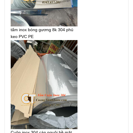
tấm inox bóng gương 8k 304 phủ
keo PVC PE
Cuộn inox 304 cán nguội bề mặt