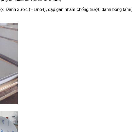
 trợ: Đánh xước (HL/no4), dập gân nhám chống trượt, đánh bóng tấm