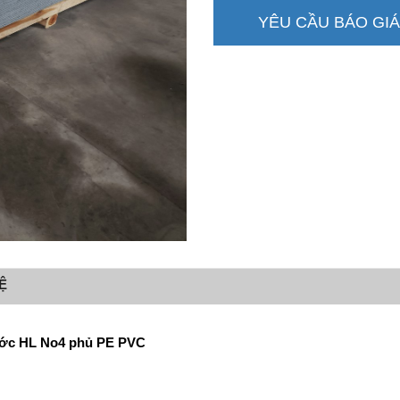
YÊU CẦU BÁO GIÁ
Ệ
ước HL No4 phủ PE PVC