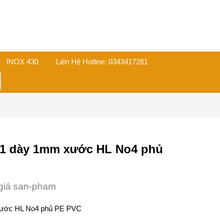
INOX 430
Liên Hệ Hotline: 0343417281
on
01 dày 1mm xước HL No4 phủ
giá san-pham
xước HL No4 phủ PE PVC