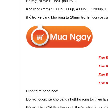
Bề mặt: xước HL no4 phủ PVC
Khổ rộng (mm) : 100up, 300up, 400up, …1200up, 15
(hỗ trợ xẻ băng khổ rộng từ 20mm trở lên đối với cu
Xem Bả
Xem Bả
Xem Bả
Xem Bả
Hình thức hàng hóa:
Đối với cuộn: xẻ khổ băng nhỏ(khổ rộng tối thiểu l
Đối với tấm: Cắt tấm theo kích thước yêu cầu (khổ 