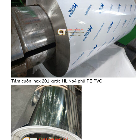
Tấm cuộn inox 201 xước HL No4 phủ PE PVC