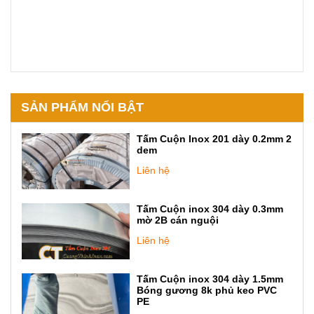
SẢN PHẨM NỔI BẬT
Tấm Cuộn Inox 201 dày 0.2mm 2
dem
Liên hệ
Tấm Cuộn inox 304 dày 0.3mm
mờ 2B cán nguội
Liên hệ
Tấm Cuộn inox 304 dày 1.5mm
Bóng gương 8k phủ keo PVC
PE