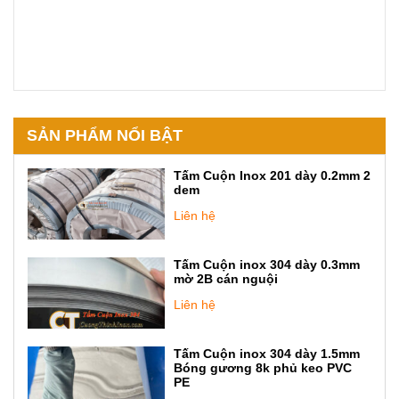
SẢN PHẨM NỔI BẬT
Tấm Cuộn Inox 201 dày 0.2mm 2
dem
Liên hệ
Tấm Cuộn inox 304 dày 0.3mm
mờ 2B cán nguội
Liên hệ
Tấm Cuộn inox 304 dày 1.5mm
Bóng gương 8k phủ keo PVC
PE