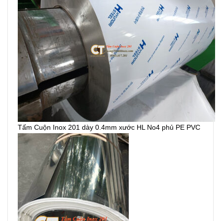
Tấm Cuộn Inox 201 dày 0.4mm xước HL No4 phủ PE PVC