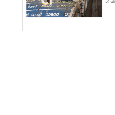
về vậ