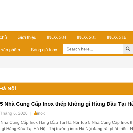
 chủ
Giới thiệu
INOX 304
INOX 201
INOX 316
Search Butt
Search
ả sản phẩm
Bảng giá Inox
for:
Hà Nội
5 Nhà Cung Cấp Inox thép không gỉ Hàng Đầu Tại H
Tháng 6, 2026
|
inox
 Nhà Cung Cấp Inox Hàng Đầu Tại Hà Nội Top 5 Nhà Cung Cấp Inox t
 gỉ Hàng Đầu Tại Hà Nội- Thị trường inox Hà Nội đang rất phát triển. 