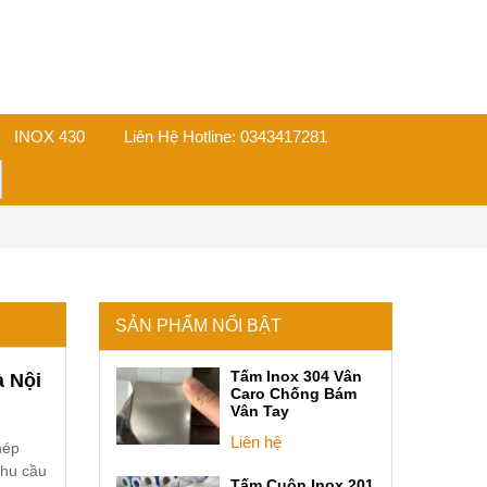
INOX 430
Liên Hệ Hotline: 0343417281
on
SẢN PHẨM NỔI BẬT
Tấm Inox 304 Vân
à Nội
Caro Chống Bám
Vân Tay
Liên hệ
hép
Nhu cầu
Tấm Cuộn Inox 201