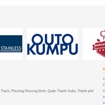
C
C
ng Trạch, Phường Khương Đình, Quận Thanh Xuân, Thành phố
G
H
H