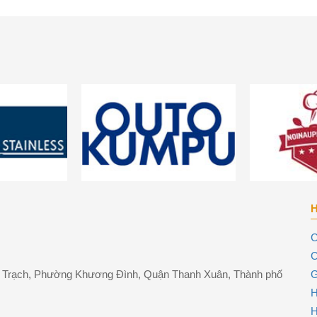
C
C
ng Trạch, Phường Khương Đình, Quận Thanh Xuân, Thành phố
G
H
H