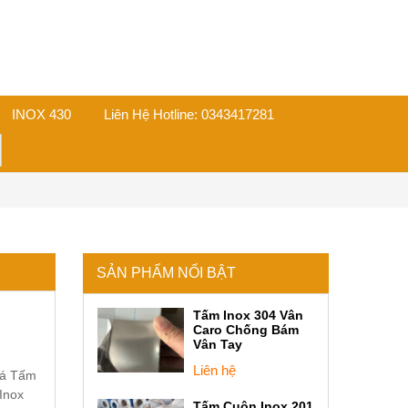
INOX 430
Liên Hệ Hotline: 0343417281
on
SẢN PHẨM NỔI BẬT
Tấm Inox 304 Vân
Caro Chống Bám
Vân Tay
Liên hệ
iá Tấm
 Inox
Tấm Cuộn Inox 201