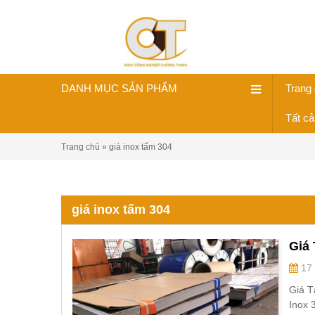
DANH MỤC SẢN PHẨM
Trang
Tất c
Trang chủ
»
giá inox tấm 304
giá inox tấm 304
Giá 
17 
Giá T
Inox 