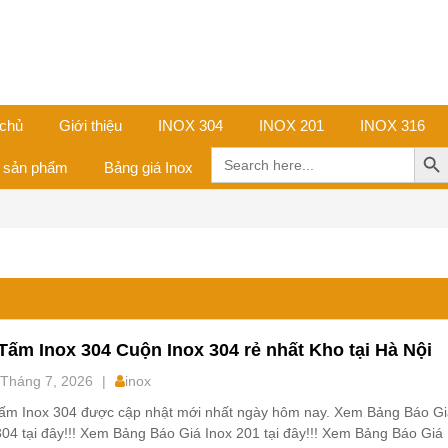
 chủ
Giới thiệu
INOX 304
INOX 201
INOX 316
Search Butt
Search
ả sản phẩm
Bảng giá Inox
for:
Tấm Inox 304 Cuộn Inox 304 rẻ nhất Kho tại Hà Nội
Tháng 7, 2026
|
inox
ấm Inox 304 được cập nhật mới nhất ngày hôm nay. Xem Bảng Báo G
304 tại đây!!! Xem Bảng Báo Giá Inox 201 tại đây!!! Xem Bảng Báo Giá