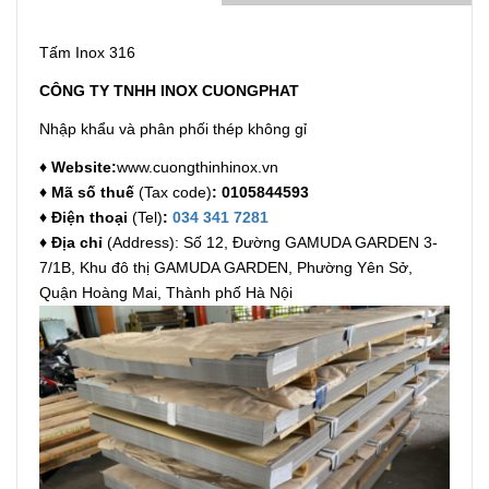
Tấm Inox 316
CÔNG TY TNHH INOX CUONGPHAT
Nhập khẩu và phân phối thép không gỉ
♦ Website
:
www.cuongthinhinox.vn
♦ Mã số thuế
(Tax code)
: 0105844593
♦ Điện thoại
(Tel)
:
034 341 7281
♦ Địa chỉ
(Address): Số 12, Đường GAMUDA GARDEN 3-
7/1B, Khu đô thị GAMUDA GARDEN, Phường Yên Sở,
Quận Hoàng Mai, Thành phố Hà Nội