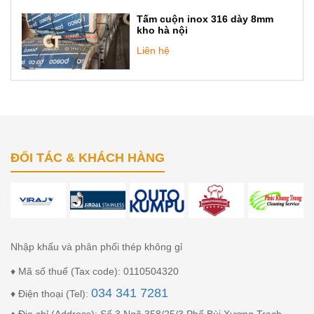
Tấm cuộn inox 316 dày 8mm
kho hà nội
Liên hệ
ĐỐI TÁC & KHÁCH HÀNG
Nhập khẩu và phân phối thép không gỉ
♦ Mã số thuế (Tax code): 0110504320
034 341 7281
♦ Điện thoại (Tel):
♦ Địa chỉ (Address): Số 3 Ngõ 358/25/3 Phố Bùi Xương Trạch,