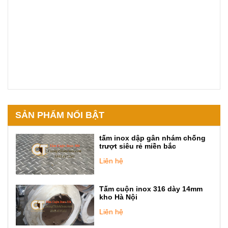
SẢN PHẨM NỔI BẬT
tấm inox dập gân nhám chống
trượt siêu rẻ miền bắc
Liên hệ
Tấm cuộn inox 316 dày 14mm
kho Hà Nội
Liên hệ