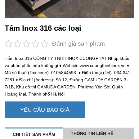
Tấm Inox 316 các loại
Đánh giá san-pham
Tấm Inox 316 CÔNG TY TNHH INOX CUONGPHAT Nhập khẩu
và phân phối thép không gỉ ♦ Website:www.cuongthinhinox.vn ♦
Mã số thuế (Tax code): 0105844593 ♦ Điện thoại (Tel): 034 341
7281 ♦ Địa chỉ (Address): Số 12, Đường GAMUDA GARDEN 3-
7/1B, Khu đô thị GAMUDA GARDEN, Phường Yên Sở, Quận
Hoàng Mai, Thành phố Hà Nội
YÊU CẦU BÁO GIÁ
THÔNG TIN LIÊN HỆ
CHI TIẾT SẢN PHẨM