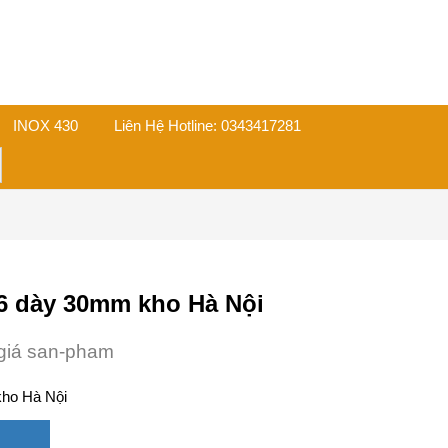
INOX 430
Liên Hệ Hotline: 0343417281
on
6 dày 30mm kho Hà Nội
giá san-pham
ho Hà Nội