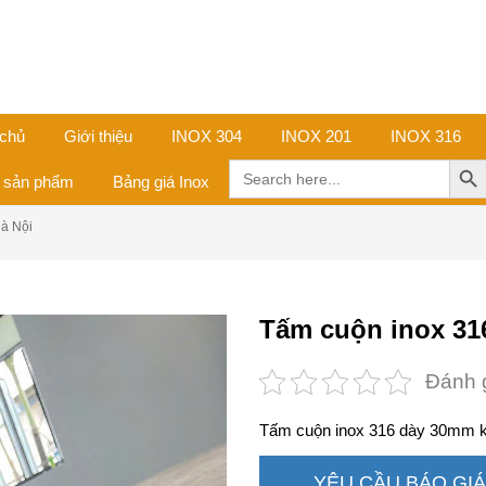
 chủ
Giới thiệu
INOX 304
INOX 201
INOX 316
Search Butt
Search
ả sản phẩm
Bảng giá Inox
for:
à Nội
Tấm cuộn inox 31
Đánh 
Tấm cuộn inox 316 dày 30mm k
YÊU CẦU BÁO GIÁ