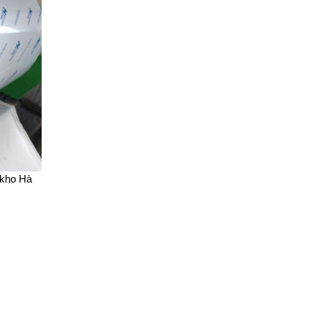
 kho Hà