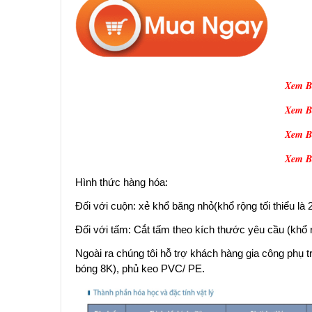
Xem Bả
Xem Bả
Xem Bả
Xem Bả
Hình thức hàng hóa:
Đối với cuộn: xẻ khổ băng nhỏ(khổ rộng tối thiểu l
Đối với tấm: Cắt tấm theo kích thước yêu cầu (khổ 
Ngoài ra chúng tôi hỗ trợ khách hàng gia công phụ
bóng 8K), phủ keo PVC/ PE.