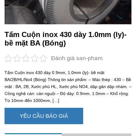
Tấm Cuộn inox 430 dày 1.0mm (ly)-
bề mặt BA (Bóng)
Đánh giá san-pham
Tấm Cuộn inox 430 dày 0.9mm, 1.0mm (ly)- bề mặt
BA/2B/HL/No4 (Bóng) Thông tin sản phẩm: – Mác thép : 430 – Bề
mặt : BA, 2B, Xước phủ HL, Xước phủ NO4, dập gân dập nhám. –
Công nghệ cán: cán nguội – Độ dày: 0.9mm, 1.0mm – Khổ rộng:
Từ 10mm đến 1000mm, […]
YÊU CẦU BÁO GIÁ