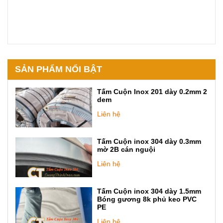
SẢN PHẨM NỔI BẬT
Tấm Cuộn Inox 201 dày 0.2mm 2
dem
Liên hệ
Tấm Cuộn inox 304 dày 0.3mm
mờ 2B cán nguội
Liên hệ
Tấm Cuộn inox 304 dày 1.5mm
Bóng gương 8k phủ keo PVC
PE
Liên hệ