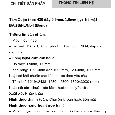
THÔNG TIN LIÊN HỆ
CHI TIẾT SẢN PHẨM
Tấm Cuộn inox 430 dày 0.9mm, 1.0mm (ly)- bề mặt
BA/2B/HL/No4 (Bóng)
Thông tin sản phẩm:
– Mác thép : 430
– Bề mặt : BA, 2B, Xước phủ HL, Xước phủ NO4, dập gân
dập nhám.
– Công nghệ cán: cán nguội
– Độ dày: 0.9mm, 1.0mm
– Khổ rộng: Từ 10mm đến 1000mm, 1200mm, 1500mm…
hoặc xẻ khổ chuẩn xác kích thước theo yêu cầu
– Tấm khổ 1219×2438, 1250 x 2500, 1500×3000 (mm) …
hoặc cắt tấm chuẩn xác kích thước theo yêu cầu
Xuất xứ:
Nhập khẩu
Hình thức thanh toán:
Chuyển khoản hoặc tiền mặt
Hình thức hàng hóa được bán:
– Mua nguyên cuộn hoặc san cuộn: Số lượng được thương