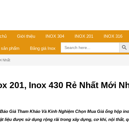
 chủ
Giới thiệu
INOX 304
INOX 201
INOX 316
Search Butt
Search
ả sản phẩm
Bảng giá Inox
for:
ới Nhất
ox 201, Inox 430 Rẻ Nhất Mới N
 – Báo Giá Tham Khảo Và Kinh Nghiệm Chọn Mua Giá ống hộp in
vật liệu được sử dụng rộng rãi trong xây dựng, cơ khí, nội thất, 