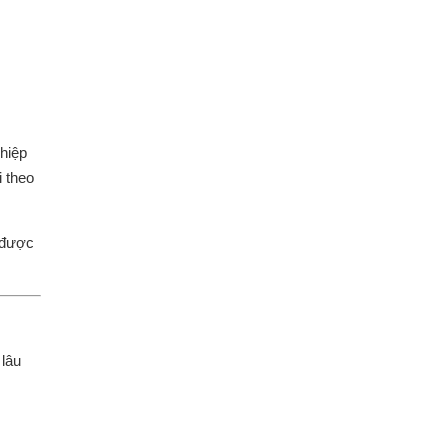
ghiệp
i theo
 được
 lâu