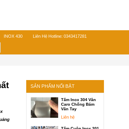
INOX 430
Liên Hệ Hotline: 0343417281
on
hất
SẢN PHẨM NỔI BẬT
Tấm Inox 304 Vân
Caro Chống Bám
Vân Tay
ox
Liên hệ
quảng
Tấm Cuộn Inox 201