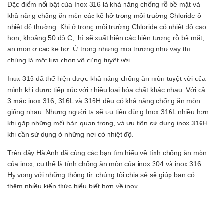
Đặc điểm nổi bật của Inox 316 là khả năng chống rỗ bề mặt và
khả năng chống ăn mòn các kẽ hở trong môi trường Chloride ở
nhiệt độ thường. Khi ở trong môi trường Chloride có nhiệt độ cao
hơn, khoảng 50 độ C, thì sẽ xuất hiện các hiện tượng rỗ bề mặt,
ăn mòn ở các kẽ hở. Ở trong những môi trường như vậy thì
chúng là một lựa chọn vô cùng tuyệt vời.
Inox 316 đã thể hiện được khả năng chống ăn mòn tuyệt vời của
mình khi được tiếp xúc với nhiều loại hóa chất khác nhau. Với cả
3 mác inox 316, 316L và 316H đều có khả năng chống ăn mòn
giống nhau. Nhưng người ta sẽ ưu tiên dùng Inox 316L nhiều hơn
khi gặp những mối hàn quan trọng, và ưu tiên sử dụng inox 316H
khi cần sử dụng ở những nơi có nhiệt độ.
Trên đây Hà Anh đã cùng các bạn tìm hiểu về tính chống ăn mòn
của inox, cụ thể là tính chống ăn mòn của inox 304 và inox 316.
Hy vọng với những thông tin chúng tôi chia sẻ sẽ giúp bạn có
thêm nhiều kiến thức hiểu biết hơn về inox.