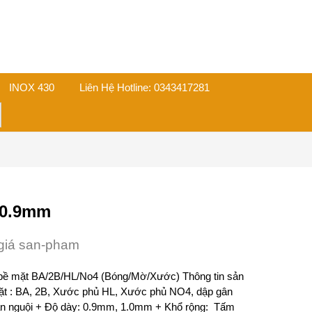
INOX 430
Liên Hệ Hotline: 0343417281
on
 0.9mm
giá san-pham
 bề mặt BA/2B/HL/No4 (Bóng/Mờ/Xước) Thông tin sản
ặt : BA, 2B, Xước phủ HL, Xước phủ NO4, dập gân
án nguội + Độ dày: 0.9mm, 1.0mm + Khổ rộng: Tấm