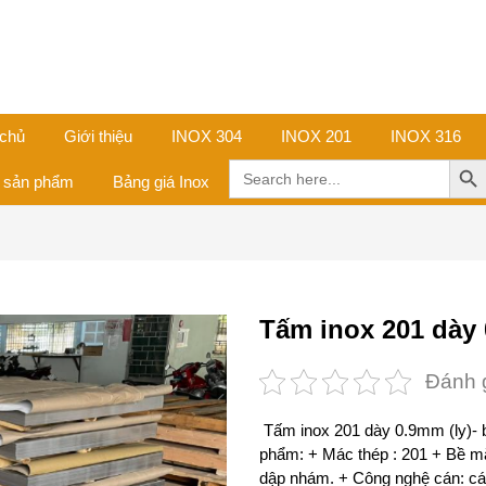
 chủ
Giới thiệu
INOX 304
INOX 201
INOX 316
Search Butt
Search
ả sản phẩm
Bảng giá Inox
for:
Tấm inox 201 dày
Đánh 
Tấm inox 201 dày 0.9mm (ly)-
phẩm: + Mác thép : 201 + Bề m
dập nhám. + Công nghệ cán: c