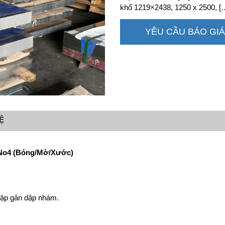
khổ 1219×2438, 1250 x 2500, [
YÊU CẦU BÁO GIÁ
Ệ
/No4 (Bóng/Mờ/Xước)
dập gân dập nhám.