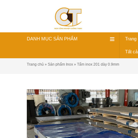
DANH MỤC SẢN PHẨM
Trang
Tất c
Trang chủ
»
Sản phẩm Inox
»
Tấm inox 201 dày 0.9mm