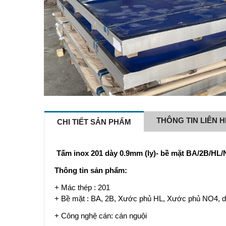
THÔNG TIN LIÊN H
CHI TIẾT SẢN PHẨM
Tấm inox 201 dày 0.9mm (ly)- b
ề
m
ặ
t BA/2B/HL
Thông tin s
ả
n ph
ẩ
m:
+ Mác thép : 201
+ Bề mặt : BA, 2B, Xước phủ HL, Xước phủ NO4, 
+ Công nghệ cán: cán nguội